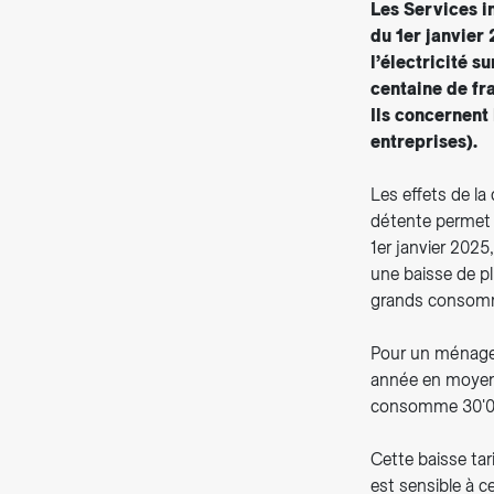
Les Services in
du 1er janvier
l’électricité 
centaine de fra
Ils concernent 
entreprises).
Les effets de la
détente permet a
1er janvier 2025
une baisse de pl
grands consomma
Pour un ménage 
année en moyenne
consomme 30'000 
Cette baisse tari
est sensible à c