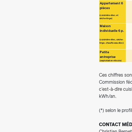
Ces chiffres so
Commission fédér
c’est-à-dire c
kWh/an.
(*) selon le prof
CONTACT MÉD
Christian Bernet