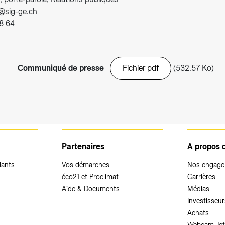
t@sig-ge.ch
8 64
Communiqué de presse
Fichier pdf
(532.57 Ko)
Partenaires
A propos 
dants
Vos démarches
Nos engag
éco21 et Proclimat
Carrières
Aide & Documents
Médias
Investisseur
Achats