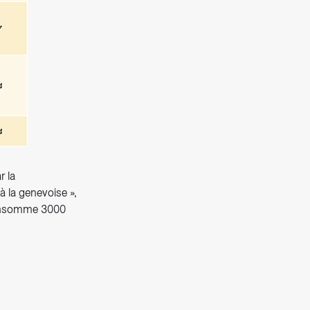
r la
à la genevoise »,
consomme 3000