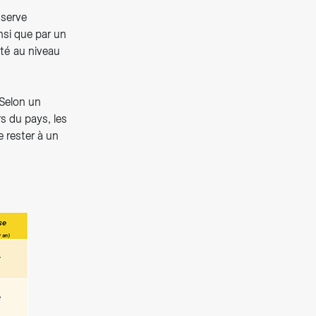
éserve
insi que par un
ité au niveau
 Selon un
s du pays, les
e rester à un