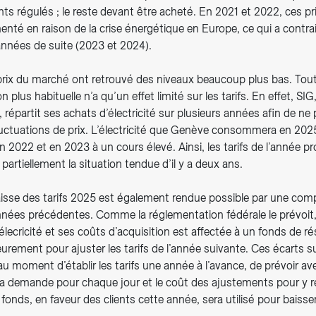
nts régulés ; le reste devant être acheté. En 2021 et 2022, ces pr
té en raison de la crise énergétique en Europe, ce qui a contrai
années de suite (2023 et 2024).
prix du marché ont retrouvé des niveaux beaucoup plus bas. Toute
on plus habituelle n’a qu’un effet limité sur les tarifs. En effet, 
s, répartit ses achats d’électricité sur plusieurs années afin de ne
luctuations de prix. L’électricité que Genève consommera en 202
n 2022 et en 2023 à un cours élevé. Ainsi, les tarifs de l’année p
 partiellement la situation tendue d’il y a deux ans.
 baisse des tarifs 2025 est également rendue possible par une com
nnées précédentes. Comme la réglementation fédérale le prévoit, 
’élecricité et ses coûts d’acquisition est affectée à un fonds de r
ieurement pour ajuster les tarifs de l’année suivante. Ces écarts su
au moment d’établir les tarifs une année à l’avance, de prévoir ave
 la demande pour chaque jour et le coût des ajustements pour y r
 fonds, en faveur des clients cette année, sera utilisé pour baisser