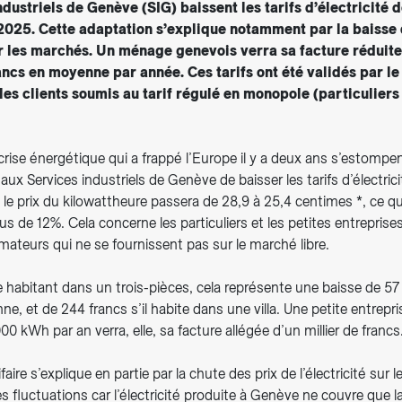
dustriels de Genève (SIG) baissent les tarifs d’électricité 
 2025. Cette adaptation s’explique notamment par la baisse 
sur les marchés. Un ménage genevois verra sa facture réduite
ncs en moyenne par année. Ces tarifs ont été validés par le 
les clients soumis au tarif régulé en monopole (particuliers 
 crise énergétique qui a frappé l’Europe il y a deux ans s’estompe
ux Services industriels de Genève de baisser les tarifs d’électricit
, le prix du kilowattheure passera de 28,9 à 25,4 centimes *, ce q
us de 12%. Cela concerne les particuliers et les petites entreprises
teurs qui ne se fournissent pas sur le marché libre.
habitant dans un trois-pièces, cela représente une baisse de 57 
, et de 244 francs s’il habite dans une villa. Une petite entrepri
kWh par an verra, elle, sa facture allégée d’un millier de francs
faire s’explique en partie par la chute des prix de l’électricité sur
es fluctuations car l’électricité produite à Genève ne couvre que l