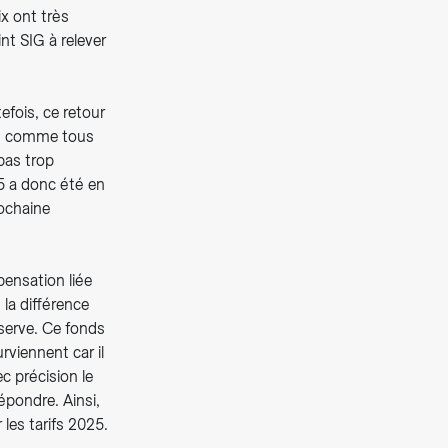
ix ont très
nt SIG à relever
fois, ce retour
SIG, comme tous
 pas trop
5 a donc été en
rochaine
pensation liée
la différence
éserve. Ce fonds
rviennent car il
c précision le
épondre. Ainsi,
 les tarifs 2025.