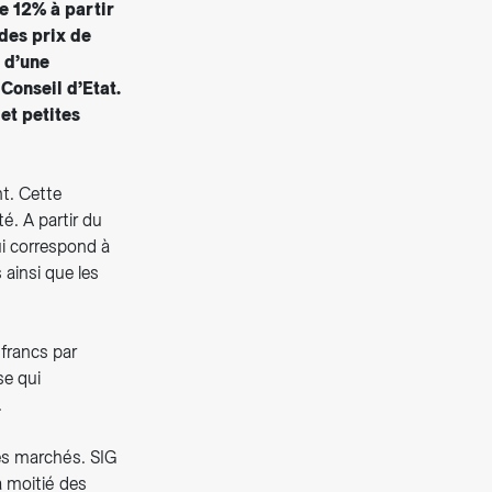
de 12% à partir
des prix de
 d’une
Conseil d’Etat.
et petites
nt. Cette
é. A partir du
ui correspond à
 ainsi que les
francs par
se qui
.
 les marchés. SIG
a moitié des