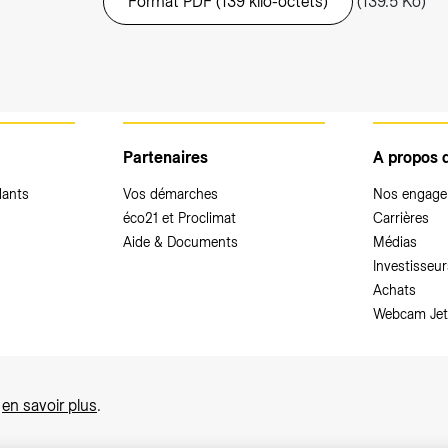
Format PDF (139 kilo-octets)
(139.5 Ko)
Partenaires
A propos 
dants
Vos démarches
Nos engag
éco21 et Proclimat
Carrières
Aide & Documents
Médias
Investisseur
Achats
Webcam Jet
,
en savoir plus
.