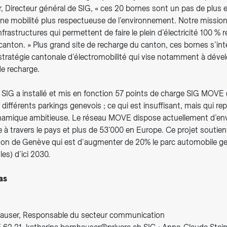
r, Directeur général de SIG, « ces 20 bornes sont un pas de plus 
une mobilité plus respectueuse de l’environnement. Notre mission
nfrastructures qui permettent de faire le plein d’électricité 100 % 
canton. » Plus grand site de recharge du canton, ces bornes s’in
 stratégie cantonale d’électromobilité qui vise notamment à déve
de recharge.
 SIG a installé et mis en fonction 57 points de charge SIG MOVE 
 différents parkings genevois ; ce qui est insuffisant, mais qui re
amique ambitieuse. Le réseau MOVE dispose actuellement d’env
 à travers le pays et plus de 53'000 en Europe. Ce projet soutien
on de Genève qui est d‘augmenter de 20% le parc automobile gen
es) d’ici 2030.
as
hauser, Responsable du secteur communication