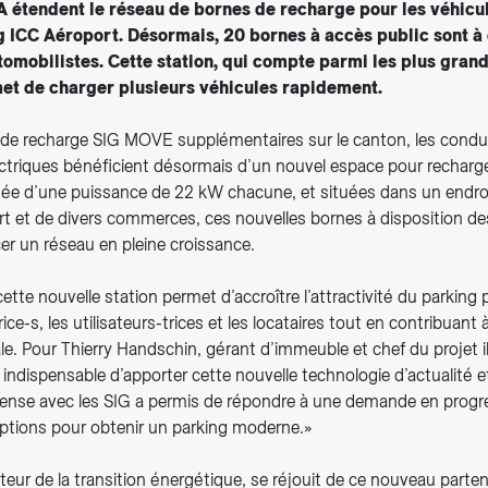
 étendent le réseau de bornes de recharge pour les véhicu
g ICC Aéroport. Désormais, 20 bornes à accès public sont à 
tomobilistes. Cette station, qui compte parmi les plus gran
t de charger plusieurs véhicules rapidement.
de recharge SIG MOVE supplémentaires sur le canton, les conduc
ectriques bénéficient désormais d’un nouvel espace pour recharge
ée d’une puissance de 22 kW chacune, et situées dans un endroit
ort et de divers commerces, ces nouvelles bornes à disposition d
er un réseau en pleine croissance.
tte nouvelle station permet d’accroître l’attractivité du parking 
ice-s, les utilisateurs-trices et les locataires tout en contribuant à
. Pour Thierry Handschin, gérant d’immeuble et chef du projet il
 indispensable d’apporter cette nouvelle technologie d’actualité et
ntense avec les SIG a permis de répondre à une demande en progre
options pour obtenir un parking moderne.»
cteur de la transition énergétique, se réjouit de ce nouveau parten