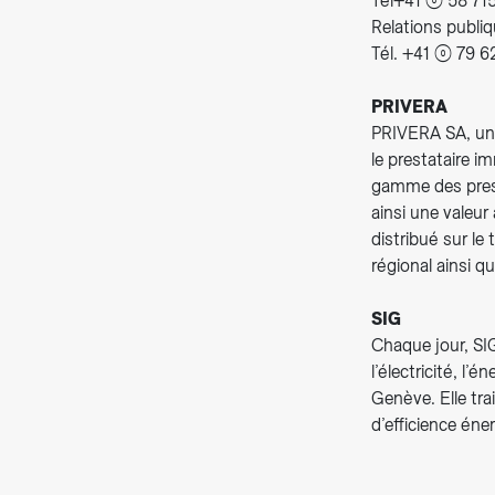
Tél+41 (0) 58 71
Relations publiq
Tél. +41 (0) 79 
PRIVERA
PRIVERA SA, une 
le prestataire i
gamme des presta
ainsi une valeur
distribué sur le
régional ainsi qu
SIG
Chaque jour, SIG
l’électricité, l
Genève. Elle tr
d’efficience éne