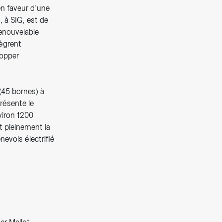
en faveur d’une
, à SIG, est de
renouvelable
tègrent
lopper
(45 bornes) à
présente le
iron 1200
t pleinement la
evois électrifié