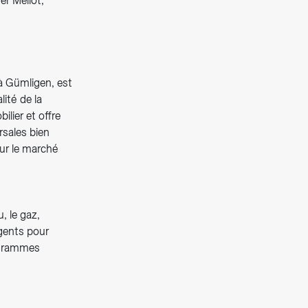
er Mellot,
à Gümligen, est
ité de la
lier et offre
rsales bien
sur le marché
, le gaz,
igents pour
rogrammes