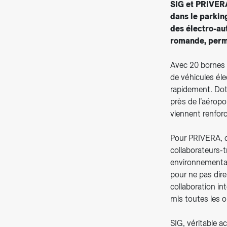
SIG et PRIVERA
dans le parkin
des électro-au
romande, perme
Avec 20 bornes 
de véhicules él
rapidement. Dot
près de l’aérop
viennent renforc
Pour PRIVERA, ce
collaborateurs-tr
environnementale
pour ne pas dire
collaboration i
mis toutes les 
SIG, véritable a