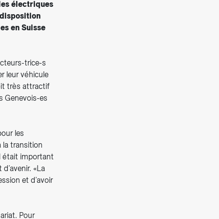
les électriques
disposition
des en Suisse
teurs-trice-s
r leur véhicule
 très attractif
es Genevois-es
pour les
 la transition
 était important
 d’avenir. «La
ssion et d’avoir
ariat. Pour