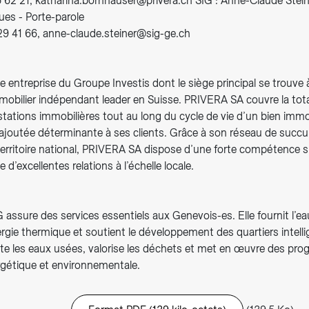
5 62 21, katharina.bornhauser@privera.ch SIG : Anne-Claude Stein
ues - Porte-parole
629 41 66, anne-claude.steiner@sig-ge.ch
entreprise du Groupe Investis dont le siège principal se trouve 
mmobilier indépendant leader en Suisse. PRIVERA SA couvre la total
tions immobilières tout au long du cycle de vie d’un bien immobi
 ajoutée déterminante à ses clients. Grâce à son réseau de succu
 territoire national, PRIVERA SA dispose d’une forte compétence 
e d’excellentes relations à l’échelle locale.
 assure des services essentiels aux Genevois-es. Elle fournit l’eau
’énergie thermique et soutient le développement des quartiers intell
aite les eaux usées, valorise les déchets et met en œuvre des p
rgétique et environnementale.