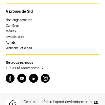
A propos de SIG
Nos engagements
Carrières
Médias
Investisseurs
Achats
Webcam Jet d'eau
Retrouvez-nous
sur les réseaux sociaux
Accéder à votre espace client SIG.
Retrouvez nous sur Facebook
Youtube
LinkedIn
Instagram
Votre espace client SIG n'est pas optimisé pour une
navigation mobile.
Téléchargez l'application SIG & moi (uniquement pour les
Ce site a un faible impact environnemental,
en
Particuliers)