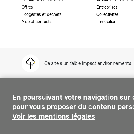
Démarches et factures
Artisans et Indépen
Offres
Entreprises
Ecogestes et déchets
Collectivités
Aide et contacts
Immobilier
Ce site a un faible impact environnemental
En poursuivant votre navigation sur c
pour vous proposer du contenu perso
SIG est une entreprise suisse au service de plus de 500 000 per
thermique et soutient le développement des quartiers intelli
Voir les mentions légales
environnementale.
© Copyright SIG 2026
Mentions légales
-
Deman