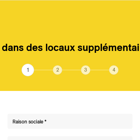
dans des locaux supplémentai
Actuel
Coordonnées
Emménagement
Facturation
Complete
Raison sociale