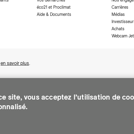
dants
Vos démarches
Nos engag
éco21 et Proclimat
Carrières
Aide & Documents
Médias
Investisseur
Achats
Webcam Jet
,
en savoir plus
.
e site, vous acceptez l’utilisation de co
nnalisé.
sonnes sur le canton de Genève. Chaque jour, elle leur assure des services e
gents pour Genève. Elle traite les eaux usées, valorise les déchets et m
de d'accès à des documents
-
Demande relative aux données personnel