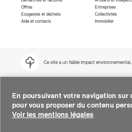
Démarches et factures
Artisans et Indépen
Offres
Entreprises
Ecogestes et déchets
Collectivités
Aide et contacts
Immobilier
Ce site a un faible impact environnemental
En poursuivant votre navigation sur c
pour vous proposer du contenu perso
SIG est une entreprise suisse au service de plus de 500 000 per
thermique et soutient le développement des quartiers intelli
Voir les mentions légales
environnementale.
© Copyright SIG 2026
Mentions légales
-
Deman