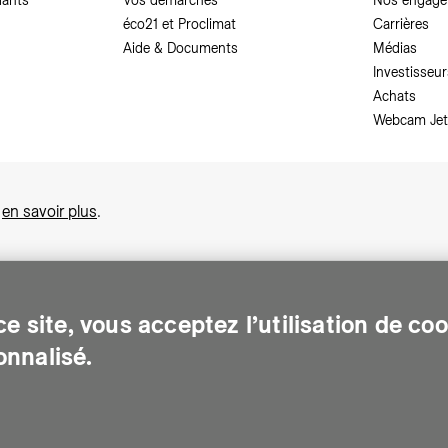
dants
Vos démarches
Nos engag
éco21 et Proclimat
Carrières
Aide & Documents
Médias
Investisseur
Achats
Webcam Jet
,
en savoir plus
.
e site, vous acceptez l’utilisation de co
nnalisé.
sonnes sur le canton de Genève. Chaque jour, elle leur assure des services e
gents pour Genève. Elle traite les eaux usées, valorise les déchets et m
de d'accès à des documents
-
Demande relative aux données personnel