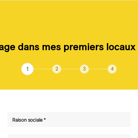
ge dans mes premiers locaux
Actuel
Coordonnées
Emménagement
Facturation
Complete
Raison sociale