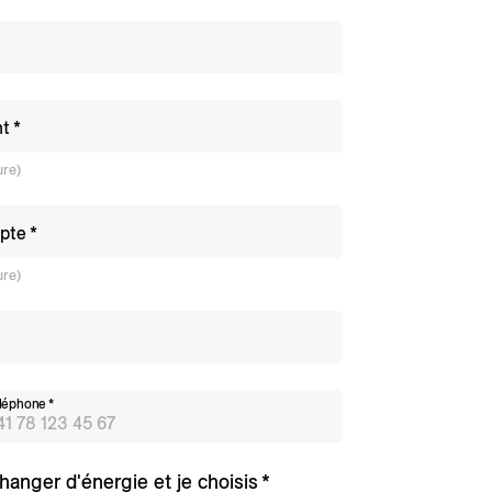
nt
ure)
pte
ure)
léphone
hanger d'énergie et je choisis