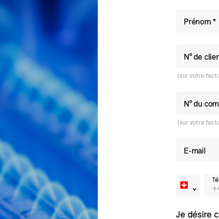
Tarifs et règlements
Prénom
N° de clie
(sur votre fact
N° du com
(sur votre fact
E-mail
Té
Je désire c