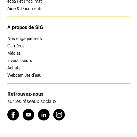
éco21 et Proclimat
Aide & Documents
A propos de SIG
Nos engagements
Carrières
Médias
Investisseurs
Achats
Webcam Jet d'eau
Retrouvez-nous
sur les réseaux sociaux
Accéder à votre espace client SIG.
Retrouvez nous sur Facebook
Youtube
LinkedIn
Instagram
Votre espace client SIG n'est pas optimisé pour une
navigation mobile.