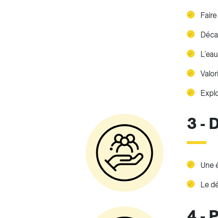
Faire
Décar
L’eau
Valor
Explo
3 -
Une é
Le d
4 - 