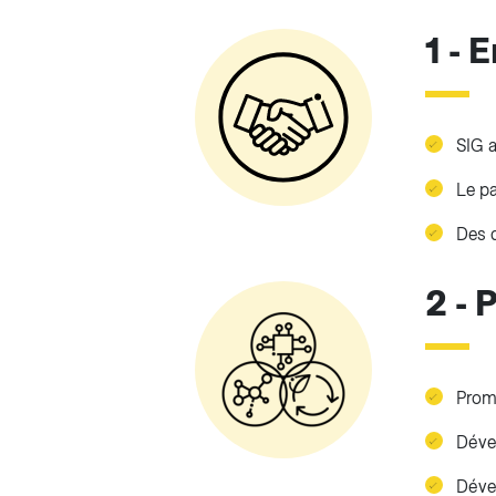
1 - 
SIG a
Le pa
Des c
2 - 
Promo
Dével
Dével