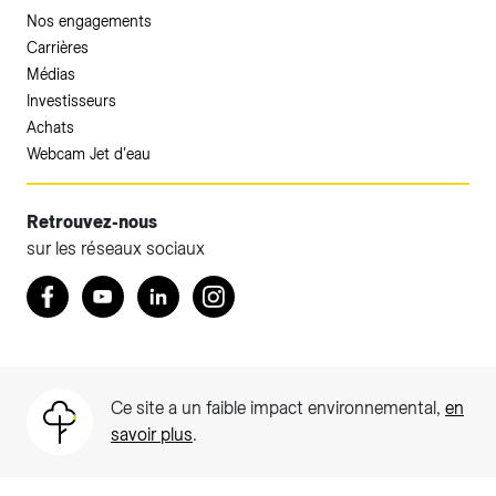
Nos engagements
Carrières
Médias
Investisseurs
Achats
Webcam Jet d'eau
Retrouvez-nous
sur les réseaux sociaux
Accéder à votre espace client SIG.
Retrouvez nous sur Facebook
Youtube
LinkedIn
Instagram
Votre espace client SIG n'est pas optimisé pour une
navigation mobile.
Téléchargez l'application SIG & moi (uniquement pour les
Ce site a un faible impact environnemental,
en
Particuliers)
savoir plus
.