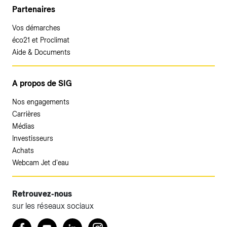
Partenaires
Vos démarches
éco21 et Proclimat
Aide & Documents
A propos de SIG
Nos engagements
Carrières
Médias
Investisseurs
Achats
Webcam Jet d'eau
Retrouvez-nous
sur les réseaux sociaux
Accéder à votre espace client SIG.
Retrouvez nous sur Facebook
Youtube
LinkedIn
Instagram