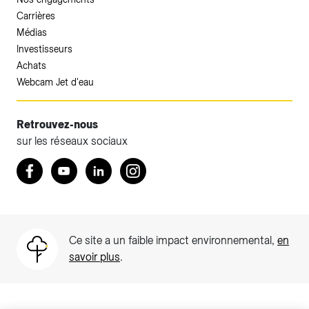
Carrières
Médias
Investisseurs
Achats
Webcam Jet d'eau
Retrouvez-nous
sur les réseaux sociaux
Accéder à votre espace client SIG.
Retrouvez nous sur Facebook
Youtube
LinkedIn
Instagram
Votre espace client SIG n'est pas optimisé pour une
navigation mobile.
Téléchargez l'application SIG & moi (uniquement pour les
Ce site a un faible impact environnemental,
en
Particuliers)
savoir plus
.