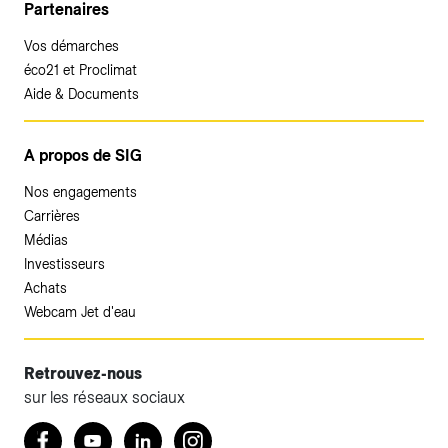
Partenaires
Vos démarches
éco21 et Proclimat
Aide & Documents
A propos de SIG
Nos engagements
Carrières
Médias
Investisseurs
Achats
Webcam Jet d'eau
Retrouvez-nous
sur les réseaux sociaux
Accéder à votre espace client SIG.
Retrouvez nous sur Facebook
Youtube
LinkedIn
Instagram