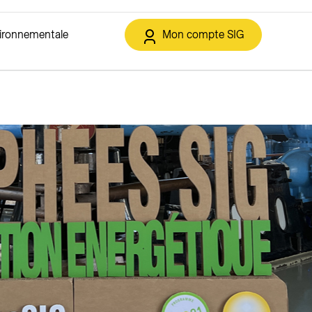
vironnementale
Mon compte SIG
t et déchets
IG de la Transition énergétique
Solaire
Services en ligne
Eclairage public
ment
Solutions solaires
Espace client
Offres
triques
Autoconsommation collective
Annoncer un déménagement
sement
Contracting solaire
Soutiens financiers et rétribution
o21