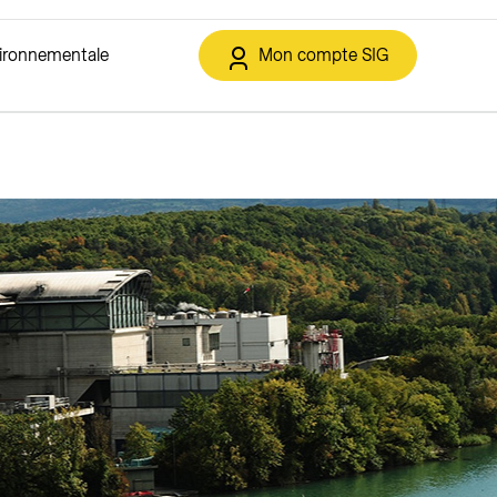
vironnementale
Mon compte SIG
t et déchets
IG de la Transition énergétique
Solaire
Services en ligne
Eclairage public
ment
Solutions solaires
Espace client
Offres
triques
Autoconsommation collective
Annoncer un déménagement
sement
Contracting solaire
Soutiens financiers et rétribution
o21