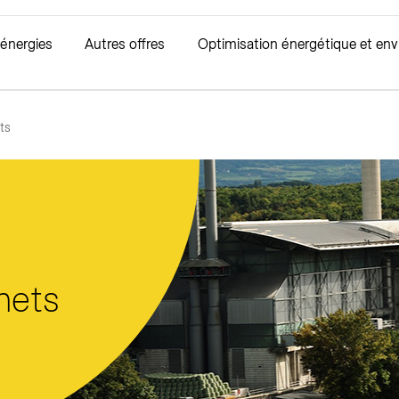
 énergies
Autres offres
Optimisation énergétique et en
ts
ique
que renouvelable
mmation
Soutiens financiers
Mobilité durable
Installations
Gaz
Assainissemen
Trophées S
 thermiques renouvelables
es compteurs
Subventions GEnergie
Mobilité électrique
Modifier ou créer un branche
Offres gaz
Déchets
Lauréats 2025
 GeniTerre°
’électricité intelligent
Collectivités-Performance
Gaz naturel carburant
Sécurité des installations élec
Tarifs gaz
Eaux usées
 GeniLac°
io
Gérer vos installations
Raccordement
Réseaux d'assainis
enouvelable Bâtiments
hets
Tarifs et règlements
ouver un partenaire éco21 ou ProClimat
Tarifs et règlements
Documentation éc