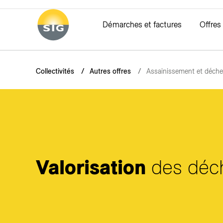
Aller au contenu principal
Démarches et factures
Offres
Vous êtes ici:
Collectivités
Autres offres
Assainissement et déche
Eau
Facturation
éco21-Collectivités
Electricité
Fibre opt
Thermi
Conso
Qualité
Formats des factures
Accompagnement
Offres électricité
Avantages
Solutions
Relevé d
Tarifs et facturation de l'eau
Explication des factures
Optimisation des installations
Tarifs électricité
Offres
Le réseau
Compteur d
Bornes hydrantes
Estimer ma facture de gaz
Rénovation des bâtiments
Le réseau
Smart Vis
Déchets et économie circulaire
Chaleur R
Valorisation
des déc
Tr