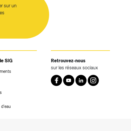
er sur un
les
de SIG
Retrouvez-nous
sur les réseaux sociaux
ements
Retrouvez nous sur Facebook
Youtube
LinkedIn
Instagram
s
 d'eau