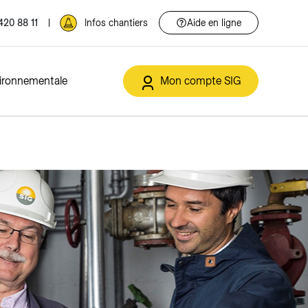
420 88 11
Infos chantiers
Aide en ligne
vironnementale
Mon compte SIG
t et déchets
IG de la Transition énergétique
Solaire
Services en ligne
Eclairage public
ment
Solutions solaires
Espace client
Offres
triques
Autoconsommation collective
Annoncer un déménagement
sement
Contracting solaire
Soutiens financiers et rétribution
o21