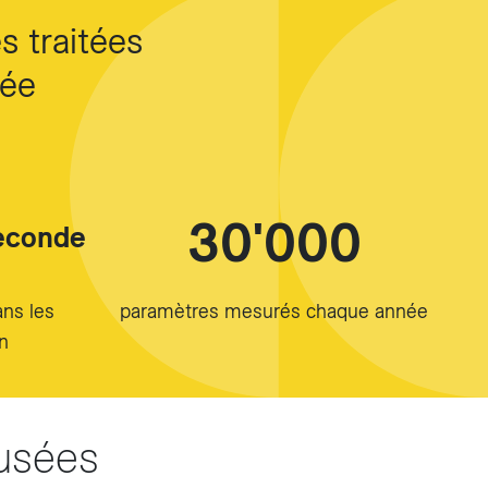
s traitées
ée
30'000
seconde
ans les
paramètres mesurés chaque année
n
usées