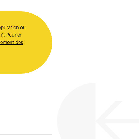
épuration ou
n). Pour en
ssement des