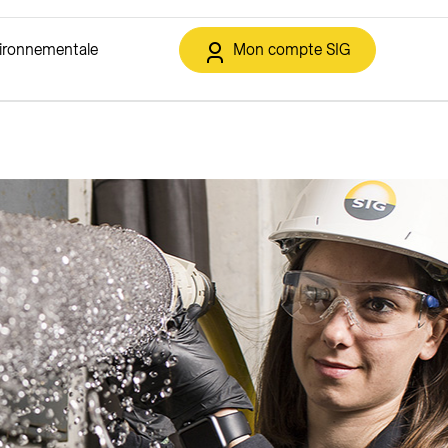
vironnementale
Mon compte SIG
t et déchets
IG de la Transition énergétique
Solaire
Services en ligne
Eclairage public
ment
Solutions solaires
Espace client
Offres
triques
Autoconsommation collective
Annoncer un déménagement
sement
Contracting solaire
Soutiens financiers et rétribution
o21