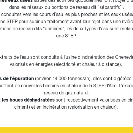
 les eaux usées
issues des activités quotidiennes font l’objet d’u
dans les réseaux ou portions de réseau dit "séparatifs" :
 conduites vers les cours d’eau les plus proches et les eaux us
ne STEP pour subir un traitement avant leur rejet dans une rivièr
tions de réseau dits "unitaires", les deux types d’eau sont méla
une STEP.
traits de l'eau sont conduits à l'usine d'incinération des Chenevi
valorisés en énergies (électricité et chaleur à distance).
s de l'épuration
(environ 14’000 tonnes/an), elles sont digérées 
ttant de couvrir les besoins en chaleur de la STEP d'Aïre. L’excéd
réseau de gaz naturel.
t les boues déshydratées
sont respectivement valorisées en cim
ciment) et en incinération (valorisation en chaleur).