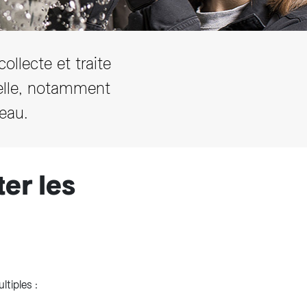
ollecte et traite
elle, notamment
'eau.
ter les
tiples :