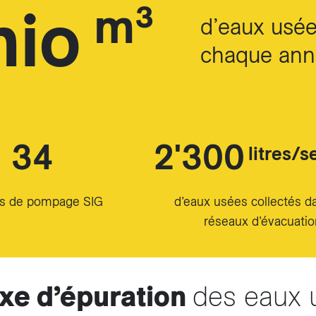
mio
m³
d’eaux usée
chaque ann
34
2'300
litres/
ns de pompage SIG
d’eaux usées collectés d
réseaux d’évacuatio
axe d’épuration
des eaux 