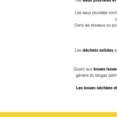
Les
eaux pluviales et
Les eaux pluviales sont
u
Dans les réseaux ou por
​​​​​Les
déchets solides
ex
Quant aux
boues issue
génère du biogaz perme
Les boues séchées e