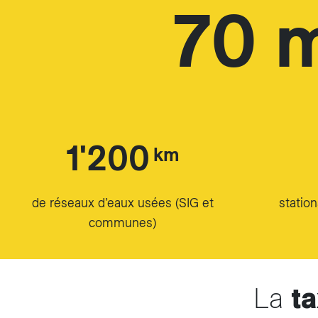
70 
1'200
km
de réseaux d’eaux usées (SIG et
statio
communes)
La
t