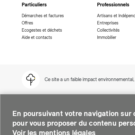
Particuliers
Professionnels
Démarches et factures
Artisans et Indépen
Offres
Entreprises
Ecogestes et déchets
Collectivités
Aide et contacts
Immobilier
Ce site a un faible impact environnemental
En poursuivant votre navigation sur c
pour vous proposer du contenu perso
SIG est une entreprise suisse au service de plus de 500 000 per
thermique et soutient le développement des quartiers intelli
Voir les mentions légales
environnementale.
© Copyright SIG 2026