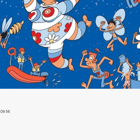
sition des tarifs
z et Fonds Gaz Vitale Vert
arifs et règlements
 09:56