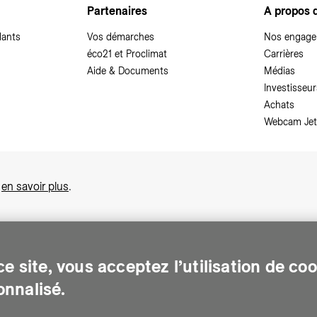
Partenaires
A propos 
dants
Vos démarches
Nos engag
éco21 et Proclimat
Carrières
Aide & Documents
Médias
Investisseur
Achats
Webcam Jet
,
en savoir plus
.
e site, vous acceptez l’utilisation de co
nnalisé.
sonnes sur le canton de Genève. Chaque jour, elle leur assure des services e
gents pour Genève. Elle traite les eaux usées, valorise les déchets et m