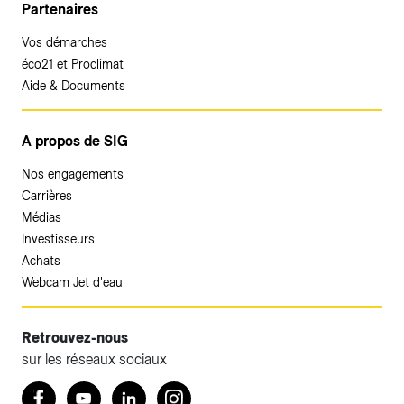
Partenaires
Vos démarches
éco21 et Proclimat
Aide & Documents
A propos de SIG
Nos engagements
Carrières
Médias
Investisseurs
Achats
Webcam Jet d'eau
Retrouvez-nous
sur les réseaux sociaux
Accéder à votre espace client SIG.
Retrouvez nous sur Facebook
Youtube
LinkedIn
Instagram