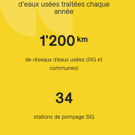
d’eaux usées traitées chaque
année
1'200
km
de réseaux d’eaux usées (SIG et
communes)
34
stations de pompage SIG