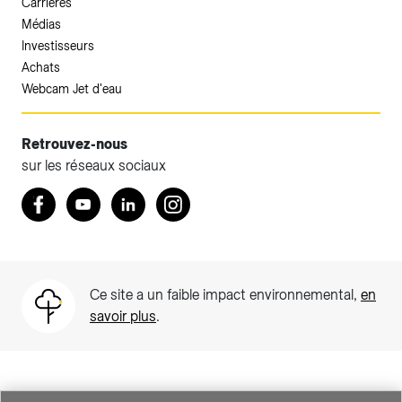
Carrières
Médias
Investisseurs
Achats
Webcam Jet d'eau
Retrouvez-nous
sur les réseaux sociaux
Accéder à votre espace client SIG.
Retrouvez nous sur Facebook
Youtube
LinkedIn
Instagram
Votre espace client SIG n'est pas optimisé pour une
navigation mobile.
Téléchargez l'application SIG & moi (uniquement pour les
Ce site a un faible impact environnemental,
en
Particuliers)
savoir plus
.