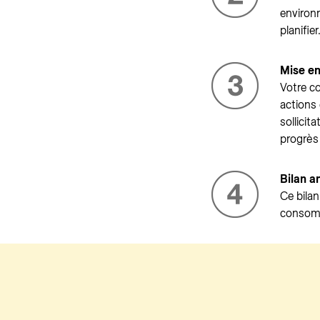
environ
planifier
Mise en
Votre co
actions 
sollicit
progrès 
Bilan a
Ce bilan
consomm