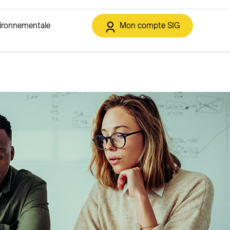
vironnementale
Mon compte SIG
t et déchets
IG de la Transition énergétique
Solaire
Services en ligne
Eclairage public
ment
Solutions solaires
Espace client
Offres
triques
Autoconsommation collective
Annoncer un déménagement
sement
Contracting solaire
Soutiens financiers et rétribution
o21