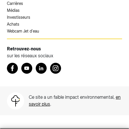
Carrières
Médias
Investisseurs
Achats
Webcam Jet d'eau
Retrouvez-nous
sur les réseaux sociaux
Accéder à votre espace client SIG.
Retrouvez nous sur Facebook
Youtube
LinkedIn
Instagram
Votre espace client SIG n'est pas optimisé pour une
navigation mobile.
Téléchargez l'application SIG & moi (uniquement pour les
Ce site a un faible impact environnemental,
en
Particuliers)
savoir plus
.