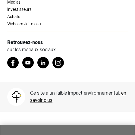
Médias
Investisseurs
Achats
Webcam Jet d'eau
Retrouvez-nous
sur les réseaux sociaux
Accéder à votre espace client SIG.
Retrouvez nous sur Facebook
Youtube
LinkedIn
Instagram
Votre espace client SIG n'est pas optimisé pour une
navigation mobile.
Téléchargez l'application SIG & moi (uniquement pour les
Ce site a un faible impact environnemental,
en
Particuliers)
savoir plus
.
SIG est une entreprise suisse au service de plus de 500 000