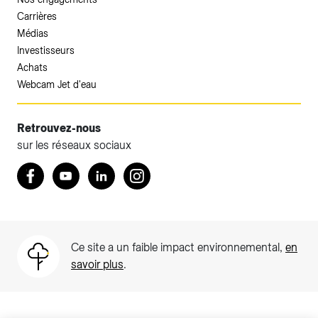
Carrières
Médias
Investisseurs
Achats
Webcam Jet d'eau
Retrouvez-nous
sur les réseaux sociaux
Accéder à votre espace client SIG.
Retrouvez nous sur Facebook
Youtube
LinkedIn
Instagram
Votre espace client SIG n'est pas optimisé pour une
navigation mobile.
Téléchargez l'application SIG & moi (uniquement pour les
Ce site a un faible impact environnemental,
en
Particuliers)
savoir plus
.