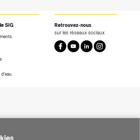
de SIG
Retrouvez-nous
sur les réseaux sociaux
ements
Retrouvez nous sur Facebook
Youtube
LinkedIn
Instagram
s
 d'eau
okies