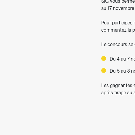
SIG vous permet
au 17 novembre
Pour participer,
commentez la pu
Le concours se 
Du 4 au 7 
Du 5 au 8 n
Les gagnantes e
après tirage au 