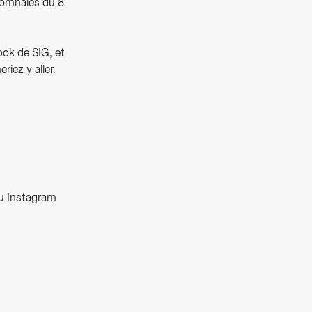
tomnales du 8
ook de SIG, et
iez y aller.
u Instagram