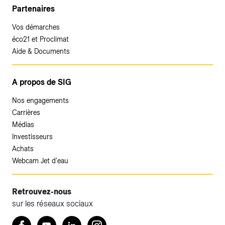
Partenaires
Vos démarches
éco21 et Proclimat
Aide & Documents
A propos de SIG
Nos engagements
Carrières
Médias
Investisseurs
Achats
Webcam Jet d'eau
Retrouvez-nous
sur les réseaux sociaux
Accéder à votre espace client SIG.
Retrouvez nous sur Facebook
Youtube
LinkedIn
Instagram