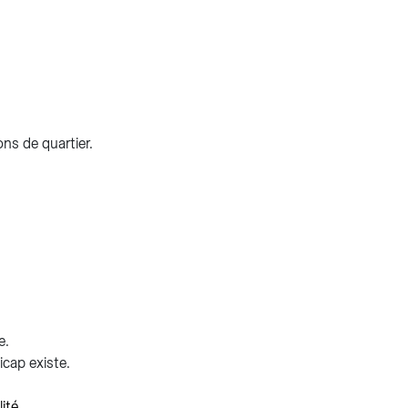
ns de quartier.
e.
icap existe.
ité