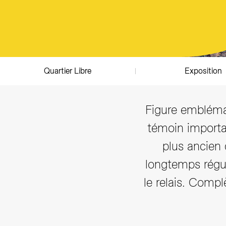
Annuaire
Quartier Libre
Exposition
Figure embléma
témoin importan
plus ancien 
longtemps régul
le relais. Comp