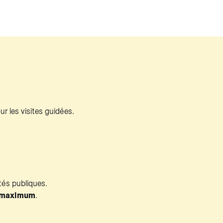
r les visites guidées.
tés publiques.
0 maximum
.