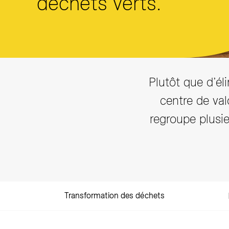
déchets verts.
Annuaire
Plutôt que d’él
centre de val
regroupe plusie
Transformation des déchets