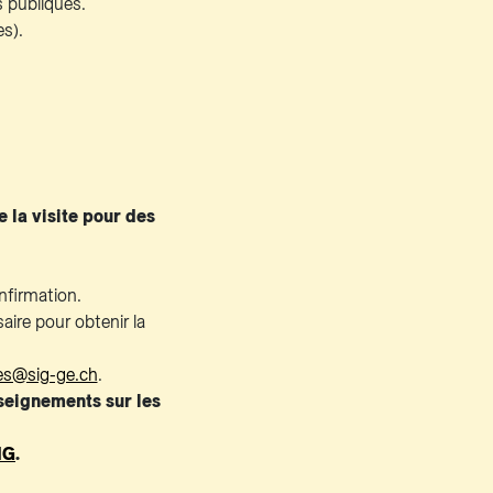
s publiques.
es).
 la visite pour des
nfirmation.
ire pour obtenir la
tes@sig-ge.ch
.
seignements sur les
IG
.