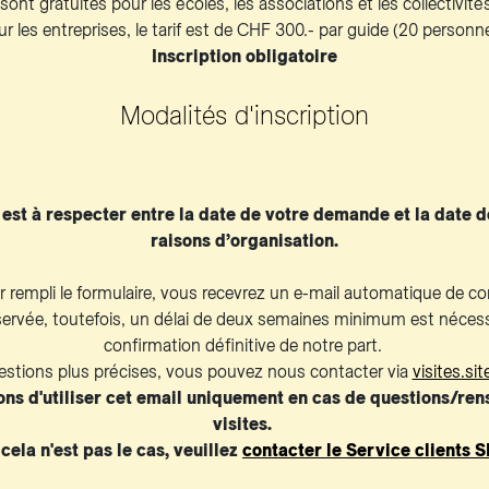
 sont gratuites pour les écoles, les associations et les collectivité
r les entreprises, le tarif est de CHF 300.- par guide (20 personn
Inscription obligatoire
Modalités d'inscription
 est à respecter entre la date de votre demande et la date de
raisons d’organisation.
r rempli le formulaire, vous recevrez un e-mail automatique de co
servée, toutefois, un délai de deux semaines minimum est nécessa
confirmation définitive de notre part.
estions plus précises, vous pouvez nous contacter via
visites.si
ns d'utiliser cet email uniquement en cas de questions/ren
visites.
 cela n'est pas le cas, veuillez
contacter le Service clients S