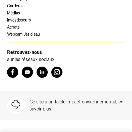
Carrières
Médias
Investisseurs
Achats
Webcam Jet d'eau
Retrouvez-nous
sur les réseaux sociaux
Accéder à votre espace client SIG.
Retrouvez nous sur Facebook
Youtube
LinkedIn
Instagram
Votre espace client SIG n'est pas optimisé pour une
navigation mobile.
Téléchargez l'application SIG & moi (uniquement pour les
Ce site a un faible impact environnemental,
en
Particuliers)
savoir plus
.