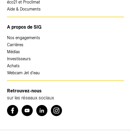
éco21 et Proclimat
Aide & Documents
A propos de SIG
Nos engagements
Carrières
Médias
Investisseurs
Achats
Webcam Jet d'eau
Retrouvez-nous
sur les réseaux sociaux
Accéder à votre espace client SIG.
Retrouvez nous sur Facebook
Youtube
LinkedIn
Instagram
Votre espace client SIG n'est pas optimisé pour une
navigation mobile.