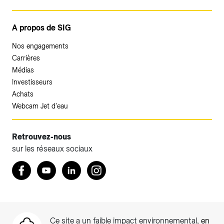
A propos de SIG
Nos engagements
Carrières
Médias
Investisseurs
Achats
Webcam Jet d'eau
Retrouvez-nous
sur les réseaux sociaux
Accéder à votre espace client SIG.
Retrouvez nous sur Facebook
Youtube
LinkedIn
Instagram
Votre espace client SIG n'est pas optimisé pour une
navigation mobile.
Téléchargez l'application SIG & moi (uniquement pour les
Ce site a un faible impact environnemental,
en