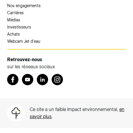
Nos engagements
Carrières
Médias
Investisseurs
Achats
Webcam Jet d'eau
Retrouvez-nous
sur les réseaux sociaux
Accéder à votre espace client SIG.
Retrouvez nous sur Facebook
Youtube
LinkedIn
Instagram
Votre espace client SIG n'est pas optimisé pour une
navigation mobile.
Téléchargez l'application SIG & moi (uniquement pour les
Ce site a un faible impact environnemental,
en
Particuliers)
savoir plus
.