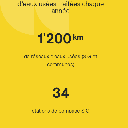
d’eaux usées traitées chaque
année
1'200
km
de réseaux d’eaux usées (SIG et
communes)
34
stations de pompage SIG