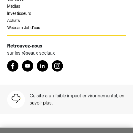
Médias
Investisseurs
Achats
Webcam Jet d'eau
Retrouvez-nous
sur les réseaux sociaux
Accéder à votre espace client SIG.
Retrouvez nous sur Facebook
Youtube
LinkedIn
Instagram
Votre espace client SIG n'est pas optimisé pour une
navigation mobile.
Téléchargez l'application SIG & moi (uniquement pour les
Ce site a un faible impact environnemental,
en
Particuliers)
savoir plus
.
SIG est une entreprise suisse au service de plus de 500 000