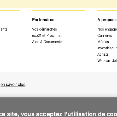
Partenaires
A propos 
dants
Vos démarches
Nos engag
éco21 et Proclimat
Carrières
Aide & Documents
Médias
Investisseur
Achats
Webcam Jet
,
en savoir plus
.
e site, vous acceptez l’utilisation de co