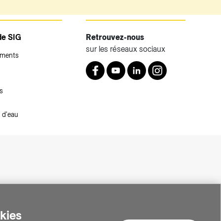
de SIG
Retrouvez-nous
sur les réseaux sociaux
ements
Retrouvez nous sur Facebook
Youtube
LinkedIn
Instagram
s
 d'eau
okies