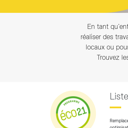
En tant qu’ent
réaliser des tra
locaux ou pou
Trouvez le
List
Remplace
optimisat