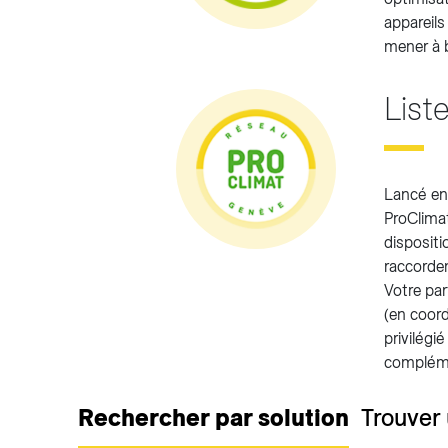
appareils
mener à b
List
Lancé en 
ProClimat
dispositi
raccorde
Votre par
(en coord
privilégi
complémen
Rechercher par solution
Trouver 