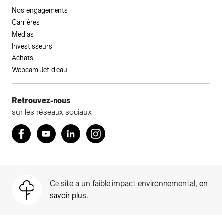
Nos engagements
Carrières
Médias
Investisseurs
Achats
Webcam Jet d'eau
Retrouvez-nous
sur les réseaux sociaux
Accéder à votre espace client SIG.
Retrouvez nous sur Facebook
Youtube
LinkedIn
Instagram
Votre espace client SIG n'est pas optimisé pour une
navigation mobile.
Téléchargez l'application SIG & moi (uniquement pour les
Ce site a un faible impact environnemental,
en
Particuliers)
savoir plus
.