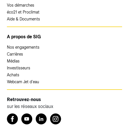
Vos démarches
éco21 et Proclimat
Aide & Documents
A propos de SIG
Nos engagements
Carrières
Médias
Investisseurs
Achats
Webcam Jet d'eau
Retrouvez-nous
sur les réseaux sociaux
Accéder à votre espace client SIG.
Retrouvez nous sur Facebook
Youtube
LinkedIn
Instagram
Votre espace client SIG n'est pas optimisé pour une