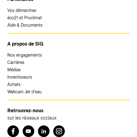
Vos démarches
éco21 et Proclimat
Aide & Documents
A propos de SIG
Nos engagements
Carrières
Médias
Investisseurs
Achats
Webcam Jet d'eau
Retrouvez-nous
sur les réseaux sociaux
Accéder à votre espace client SIG.
Retrouvez nous sur Facebook
Youtube
LinkedIn
Instagram
Votre espace client SIG n'est pas optimisé pour une