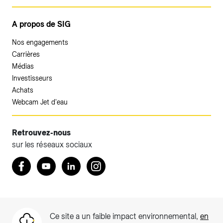
A propos de SIG
Nos engagements
Carrières
Médias
Investisseurs
Achats
Webcam Jet d'eau
Retrouvez-nous
sur les réseaux sociaux
Accéder à votre espace client SIG.
Retrouvez nous sur Facebook
Youtube
LinkedIn
Instagram
Votre espace client SIG n'est pas optimisé pour une
navigation mobile.
Téléchargez l'application SIG & moi (uniquement pour les
Ce site a un faible impact environnemental,
en
Particuliers)