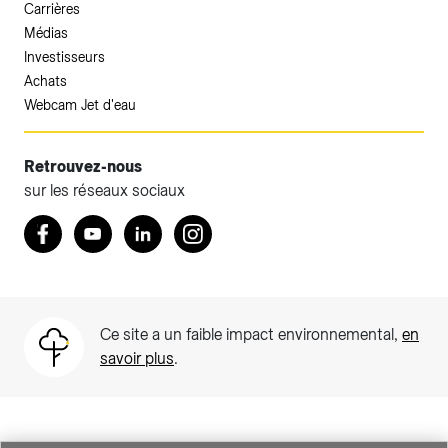
Carrières
Médias
Investisseurs
Achats
Webcam Jet d'eau
Retrouvez-nous
sur les réseaux sociaux
Accéder à votre espace client SIG.
Retrouvez nous sur Facebook
Youtube
LinkedIn
Instagram
Votre espace client SIG n'est pas optimisé pour une
navigation mobile.
Téléchargez l'application SIG & moi (uniquement pour les
Ce site a un faible impact environnemental,
en
Particuliers)
savoir plus
.