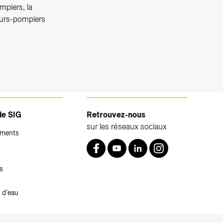
mpiers, la
eurs-pompiers
de SIG
Retrouvez-nous
sur les réseaux sociaux
ements
Retrouvez nous sur Facebook
Youtube
LinkedIn
Instagram
s
 d'eau