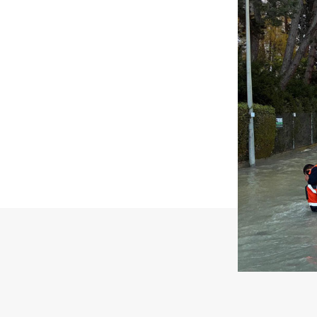
Producteurs solaires
Compo
Bioga
T