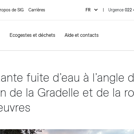
Urgence
022 
ropos de SIG
Carrières
FR
Ecogestes et déchets
Aide et contacts
cturation
Mobilité durable
Consommation
D
ante fuite d’eau à l’angle 
 Eau de Genève
prendre ma facture
Mobilité électrique
Mes compteurs
Ré
 et facturation de l'eau
er ma facture
Gaz naturel carburant
Compteur d’électricité i
Tri
 de la Gradelle et de la r
es et gourdes
evoir ma facture
Suivi de consommation
uvres
Fibre optique
mer ma facture d'électricité
éco-bonus
imer ma facture de gaz
Offre fibre optique
 Gaz Vitale
Trouver un partenaire éco21