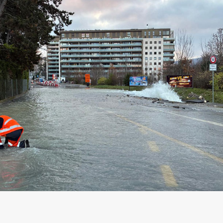
sition des tarifs
z et Fonds Gaz Vitale Vert
arifs et règlements