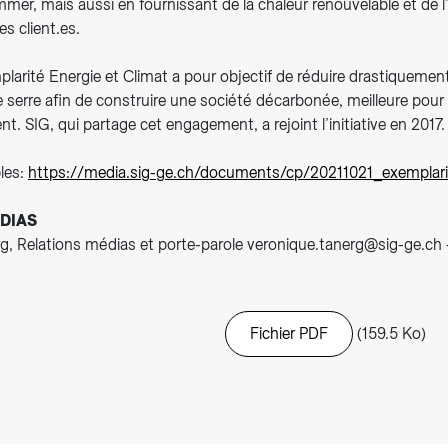
er, mais aussi en fournissant de la chaleur renouvelable et de l’
es client.es.
mplarité Energie et Climat a pour objectif de réduire drastiquemen
e serre afin de construire une société décarbonée, meilleure pour l
nt. SIG, qui partage cet engagement, a rejoint l’initiative en 2017.
les:
https://media.sig-ge.ch/documents/cp/20211021_exemplarit
DIAS
g, Relations médias et porte-parole veronique.tanerg@sig-ge.ch 
Fichier PDF
(159.5 Ko)