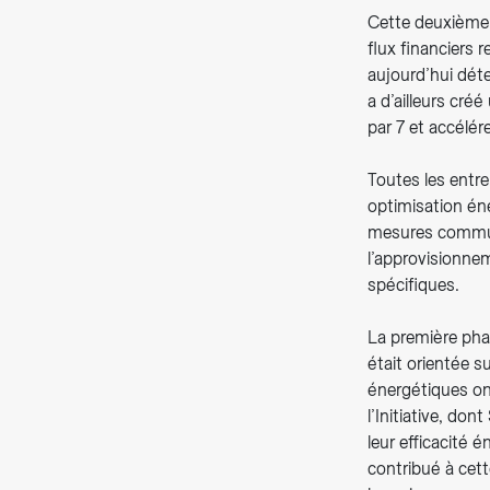
Cette deuxième 
flux financiers 
aujourd’hui déte
a d’ailleurs cré
par 7 et accélér
Toutes les entre
optimisation én
mesures commune
l’approvisionnem
spécifiques.
La première phas
était orientée s
énergétiques ont
l’Initiative, d
leur efficacité 
contribué à cet