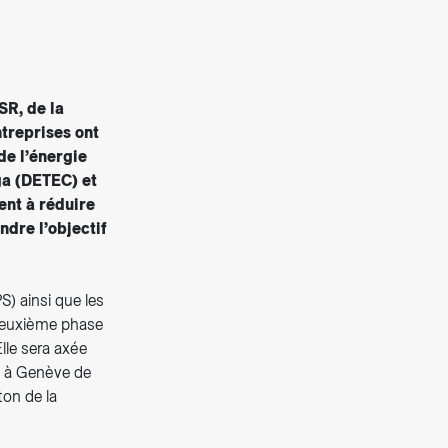
SR, de la
ntreprises ont
de l’énergie
ga (DETEC) et
ent à réduire
ndre l’objectif
) ainsi que les
 deuxième phase
Elle sera axée
2 à Genève de
ton de la