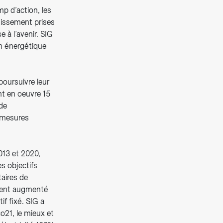
p d’action, les
tissement prises
 à l’avenir. SIG
ion énergétique
 poursuivre leur
nt en oeuvre 15
de
s mesures
2013 et 2020,
es objectifs
aires de
ement augmenté
if fixé. SIG a
o21, le mieux et