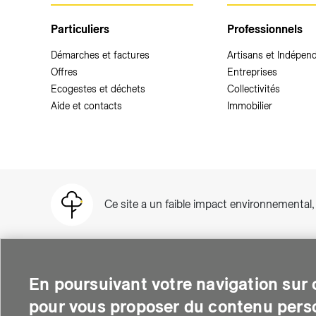
Particuliers
Professionnels
Démarches et factures
Artisans et Indépen
Offres
Entreprises
Ecogestes et déchets
Collectivités
Aide et contacts
Immobilier
Ce site a un faible impact environnemental
En poursuivant votre navigation sur c
pour vous proposer du contenu perso
SIG est une entreprise suisse au service de plus de 500 000 per
thermique et soutient le développement des quartiers intelli