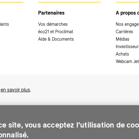
Partenaires
A propos 
dants
Vos démarches
Nos engag
éco21 et Proclimat
Carrières
Aide & Documents
Médias
Investisseur
Achats
Webcam Jet
,
en savoir plus
.
e site, vous acceptez l’utilisation de co
nnalisé.
sonnes sur le canton de Genève. Chaque jour, elle leur assure des services e
gents pour Genève. Elle traite les eaux usées, valorise les déchets et m