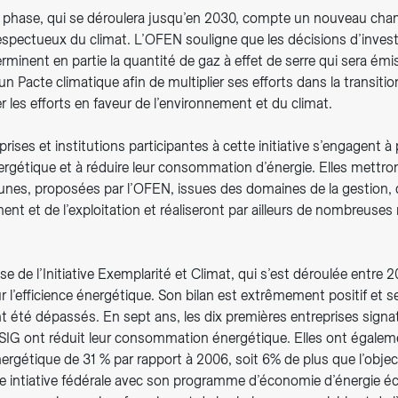
phase, qui se déroulera jusqu’en 2030, compte un nouveau cham
respectueux du climat. L’OFEN souligne que les décisions d’inves
rminent en partie la quantité de gaz à effet de serre qui sera émise
é un Pacte climatique afin de multiplier ses efforts dans la transit
er les efforts en faveur de l’environnement et du climat.
prises et institutions participantes à cette initiative s’engagent à
ergétique et à réduire leur consommation d’énergie. Elles mettro
s, proposées par l’OFEN, issues des domaines de la gestion, 
ent et de l’exploitation et réaliseront par ailleurs de nombreuse
e de l’Initiative Exemplarité et Climat, qui s’est déroulée entre 
ur l’efficience énergétique. Son bilan est extrêmement positif et s
 été dépassés. En sept ans, les dix premières entreprises signat
ont SIG ont réduit leur consommation énergétique. Elles ont égal
énergétique de 31 % par rapport à 2006, soit 6% de plus que l’object
te intiative fédérale avec son programme d’économie d’énergie éc