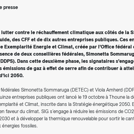
 presse
 lutter contre le réchauffement climatique aux côtés de la S
uide, des CFF et de dix autres entreprises publiques. Ces e
ive Exemplarité Energie et Climat, créée par l’Office fédéral 
ésence de deux conseillères fédérales, Simonetta Sommaru
DDPS). Dans cette deuxième phase, les signataires s’engag
 émissions de gaz à effet de serre afin de contribuer à attei
d’ici 2050.
s fédérales Simonetta Sommaruga (DETEC) et Viola Amherd (DDPS
quinze entreprises publiques ont lancé le 19 octobre à Thoune la
Exemplarité et Climat, inscrite dans la Stratégie énergétique 2050. 
 en faveur du climat. SIG s’engage à réduire les émissions de CO
2030 et à développer la thermique renouvelable pour sortir le can
énergies fossiles.