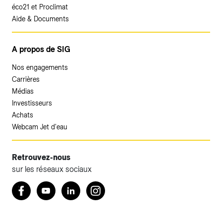
éco21 et Proclimat
Aide & Documents
A propos de SIG
Nos engagements
Carrières
Médias
Investisseurs
Achats
Webcam Jet d'eau
Retrouvez-nous
sur les réseaux sociaux
Accéder à votre espace client SIG.
Retrouvez nous sur Facebook
Youtube
LinkedIn
Instagram
Votre espace client SIG n'est pas optimisé pour une
navigation mobile.