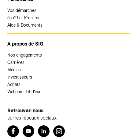
Vos démarches
éco21 et Proclimat
Aide & Documents
A propos de SIG
Nos engagements
Carrières
Médias
Investisseurs
Achats
Webcam Jet d'eau
Retrouvez-nous
sur les réseaux sociaux
Accéder à votre espace client SIG.
Retrouvez nous sur Facebook
Youtube
LinkedIn
Instagram
Votre espace client SIG n'est pas optimisé pour une