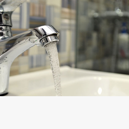
sition des tarifs
z et Fonds Gaz Vitale Vert
arifs et règlements