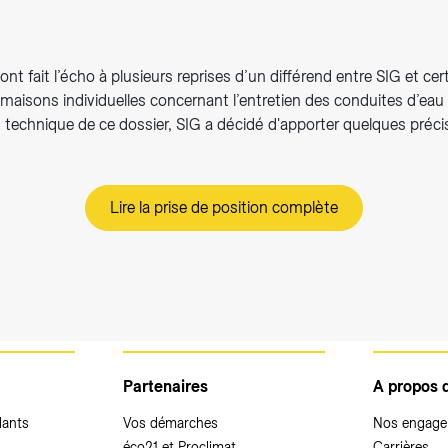
nt fait l’écho à plusieurs reprises d’un différend entre SIG et cer
 maisons individuelles concernant l’entretien des conduites d’eau
 technique de ce dossier, SIG a décidé d'apporter quelques précis
Lire la prise de position complète
Partenaires
A propos 
dants
Vos démarches
Nos engag
éco21 et Proclimat
Carrières