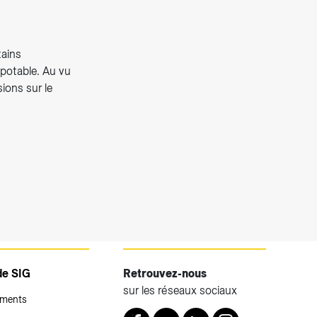
tains
 potable. Au vu
ions sur le
de SIG
Retrouvez-nous
sur les réseaux sociaux
ements
Retrouvez nous sur Facebook
Youtube
LinkedIn
Instagram