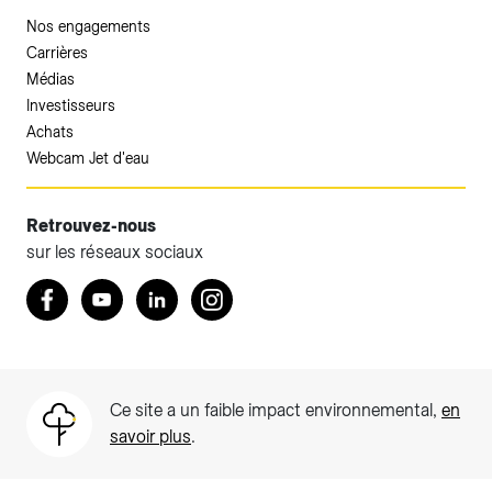
Nos engagements
Carrières
Médias
Investisseurs
Achats
Webcam Jet d'eau
Retrouvez-nous
sur les réseaux sociaux
Accéder à votre espace client SIG.
Retrouvez nous sur Facebook
Youtube
LinkedIn
Instagram
Votre espace client SIG n'est pas optimisé pour une
navigation mobile.
Téléchargez l'application SIG & moi (uniquement pour les
Ce site a un faible impact environnemental,
en
Particuliers)
savoir plus
.