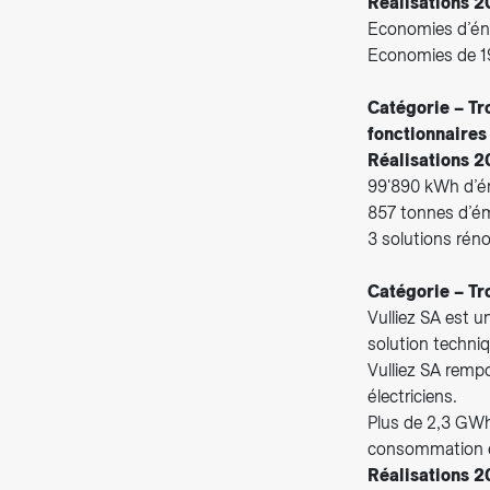
Réalisations 2
Economies d’én
Economies de 1
Catégorie – Tr
fonctionnaires
Réalisations 2
99'890 kWh d’é
857 tonnes d’é
3 solutions rén
Catégorie – Tr
Vulliez SA est u
solution techniq
Vulliez SA remp
électriciens.
Plus de 2,3 GWh
consommation é
Réalisations 2