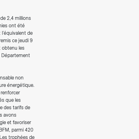
e 2,4 millions
omies ont été
 l’équivalent de
emis ce jeudi 9
t obtenu les
du Département
ensable non
ure énergétique.
 renforcer
és que les
e des tarifs de
us avons
ie et favoriser
 BFM, parmi 420
s. Les trophées de