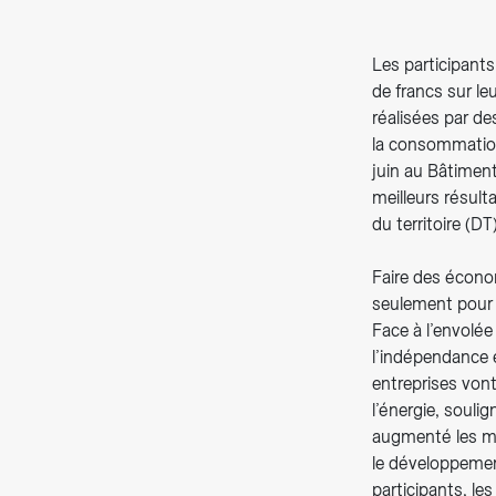
Les participant
de francs sur le
réalisées par de
la consommation
juin au Bâtimen
meilleurs résul
du territoire (DT)
Faire des économ
seulement pour 
Face à l’envolé
l’indépendance 
entreprises vont
l’énergie, souli
augmenté les me
le développemen
participants, les