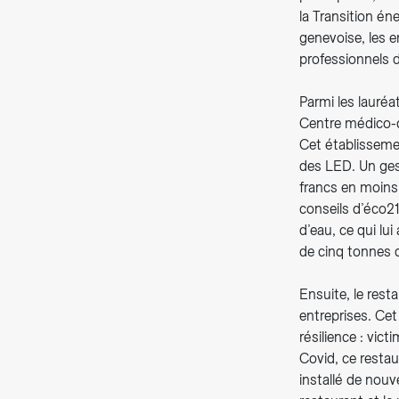
la Transition én
genevoise, les en
professionnels d
Parmi les lauréa
Centre médico-c
Cet établisseme
des LED. Un gest
francs en moins 
conseils d’éco21
d’eau, ce qui lu
de cinq tonnes 
Ensuite, le res
entreprises. Ce
résilience : vic
Covid, ce restau
installé de nouv