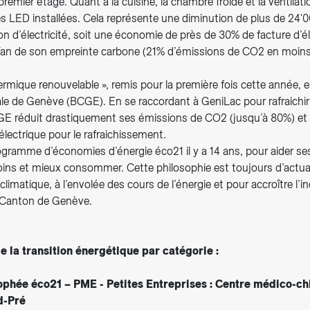
 premier étage. Quant à la cuisine, la chambre froide et la ventilat
es LED installées. Cela représente une diminution de plus de 24
d’électricité, soit une économie de près de 30% de facture d’éle
an de son empreinte carbone (21% d’émissions de CO2 en moins
rmique renouvelable », remis pour la première fois cette année, es
e de Genève (BCGE). En se raccordant à GeniLac pour rafraichir
GE réduit drastiquement ses émissions de CO2 (jusqu’à 80%) et
ectrique pour le rafraichissement.
ogramme d’économies d’énergie éco21 il y a 14 ans, pour aider ses
ins et mieux consommer. Cette philosophie est toujours d’actuali
 climatique, à l’envolée des cours de l’énergie et pour accroître l
 Canton de Genève.
e la transition énergétique par catégorie :
ophée éco21 – PME - Petites Entreprises : Centre médico-ch
d-Pré