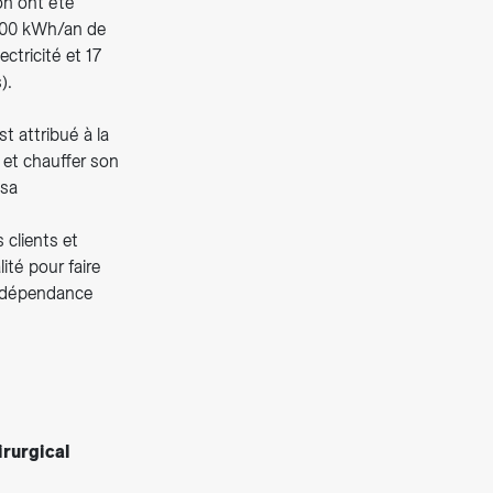
ion ont été
'000 kWh/an de
ctricité et 17
).
t attribué à la
 et chauffer son
 sa
 clients et
té pour faire
’indépendance
irurgical