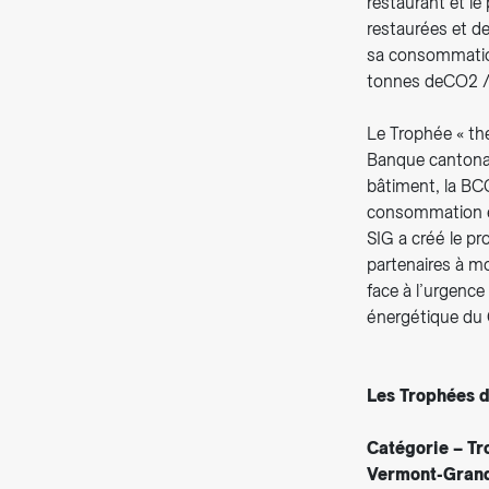
restaurant et le
restaurées et d
sa consommation 
tonnes deCO2 /
Le Trophée « the
Banque cantonal
bâtiment, la BC
consommation él
SIG a créé le pr
partenaires à mo
face à l’urgence
énergétique du
Les Trophées d
Catégorie – Tr
Vermont-Gran