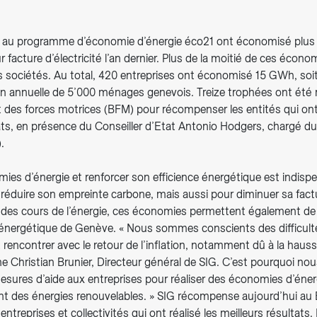
s au programme d’économie d’énergie éco21 ont économisé plus d
ur facture d’électricité l’an dernier. Plus de la moitié de ces écon
s sociétés. Au total, 420 entreprises ont économisé 15 GWh, soit
 annuelle de 5’000 ménages genevois. Treize trophées ont été r
t des forces motrices (BFM) pour récompenser les entités qui on
tats, en présence du Conseiller d’Etat Antonio Hodgers, chargé 
.
ies d’énergie et renforcer son efficience énergétique est indisp
réduire son empreinte carbone, mais aussi pour diminuer sa fact
e des cours de l’énergie, ces économies permettent également de
énergétique de Genève. « Nous sommes conscients des difficult
 rencontrer avec le retour de l’inflation, notamment dû à la hauss
gne Christian Brunier, Directeur général de SIG. C’est pourquoi no
sures d’aide aux entreprises pour réaliser des économies d’énerg
t des énergies renouvelables. » SIG récompense aujourd’hui au
 entreprises et collectivités qui ont réalisé les meilleurs résultat