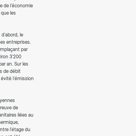
le de l’économie
 que les
 d’abord, le
es entreprises.
emplaçant par
viron 3'200
ar an. Sur les
s de débit
 évité l’émission
oyennes
preuve de
nitaires liées au
thermique,
entre l'étage du