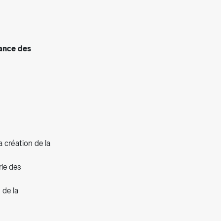
yance des
a création de la
rie des
 de la