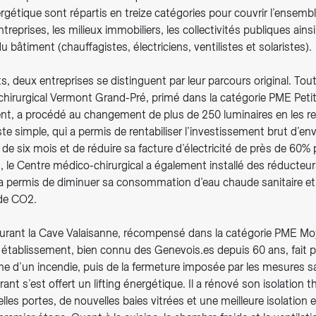
ergétique sont répartis en treize catégories pour couvrir l’ensemb
treprises, les milieux immobiliers, les collectivités publiques ainsi
u bâtiment (chauffagistes, électriciens, ventilistes et solaristes).
ts, deux entreprises se distinguent par leur parcours original. Tout
hirurgical Vermont Grand-Pré, primé dans la catégorie PME Petit
nt, a procédé au changement de plus de 250 luminaires en les r
e simple, qui a permis de rentabiliser l’investissement brut d’en
de six mois et de réduire sa facture d’électricité de près de 60% p
, le Centre médico-chirurgical a également installé des réducteur
i a permis de diminuer sa consommation d’eau chaude sanitaire et
de CO2.
taurant la Cave Valaisanne, récompensé dans la catégorie PME M
t établissement, bien connu des Genevois.es depuis 60 ans, fait 
time d’un incendie, puis de la fermeture imposée par les mesures sa
rant s’est offert un lifting énergétique. Il a rénové son isolation 
elles portes, de nouvelles baies vitrées et une meilleure isolation 