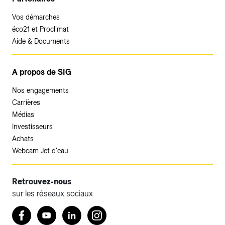
Vos démarches
éco21 et Proclimat
Aide & Documents
A propos de SIG
Nos engagements
Carrières
Médias
Investisseurs
Achats
Webcam Jet d'eau
Retrouvez-nous
sur les réseaux sociaux
Accéder à votre espace client SIG.
Retrouvez nous sur Facebook
Youtube
LinkedIn
Instagram
Votre espace client SIG n'est pas optimisé pour une