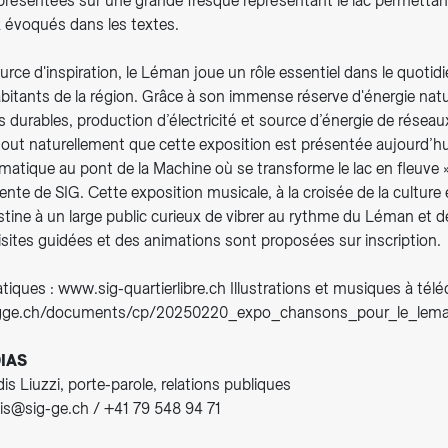
résentées sur une grande fresque représentant le lac permettant
eux évoqués dans les textes.
urce d'inspiration, le Léman joue un rôle essentiel dans le quotid
bitants de la région. Grâce à son immense réserve d'énergie nature
es durables, production d’électricité et source d’énergie de résea
 tout naturellement que cette exposition est présentée aujourd’h
atique au pont de la Machine où se transforme le lac en fleuve »
ente de SIG. Cette exposition musicale, à la croisée de la culture 
estine à un large public curieux de vibrer au rythme du Léman et 
sites guidées et des animations sont proposées sur inscription.
tiques : www.sig-quartierlibre.ch Illustrations et musiques à télé
igge.ch/documents/cp/20250220_expo_chansons_pour_le_lema
IAS
s Liuzzi, porte-parole, relations publiques
is@sig-ge.ch / +41 79 548 94 71