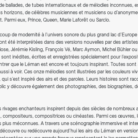
t de ballades, de tubes internationaux et de mélodies inconnues, est
ous horizons, de célèbres musiciennes et musiciens ou d’anonyme
t. Parmi eux, Prince, Queen, Marie Laforêt ou Sarclo.
coup de modernité à l’univers sonore du plus grand lac d’Europe 
nt été interprétées dans des versions nouvelles par des artistes
liose, Jérémie Kisling, François Vé, Marc Aymon, Michel Bühler ou 
is sont inédites, écrites et enregistrées spécialement pour l’exposi
trer que le Léman est encore et toujours inspirant. Toutes sont 
ussi à voir. Ces onze mélodies sont illustrées par les couleurs vi
n, qui s’est inspiré des airs et des paroles. Leurs histoires sont r
blic y découvre également des photographies, des biographies, de
 rivages enchanteurs inspirent depuis des siècles de nombreux a
s, compositeurs, compositrices ou cinéastes. Parmi ces œuvres,
s plus méconnues. A travers une scénographie immersive et intera
 découvre ou redécouvre aujourd’hui les airs du Léman en version