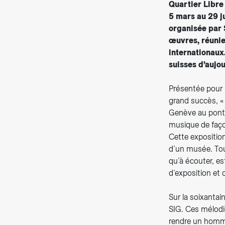
Quartier Libre
5 mars au 29 j
organisée par 
œuvres, réunie
internationaux
suisses d’aujour
Présentée pour 
grand succès, « 
Genève au pont d
musique de façon
Cette expositio
d’un musée. Tout
qu’à écouter, es
d’exposition et
Sur la soixantai
SIG. Ces mélodi
rendre un homma