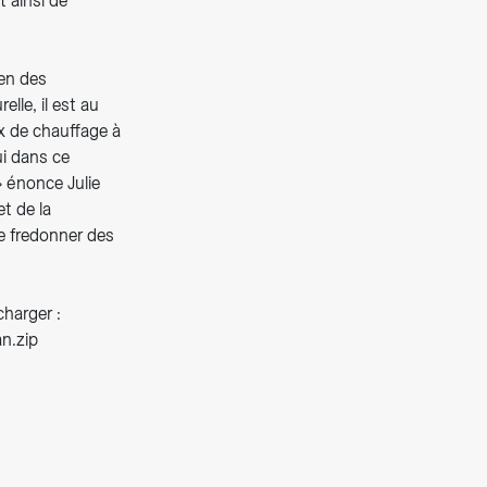
 ainsi de
ien des
lle, il est au
ux de chauffage à
ui dans ce
 énonce Julie
et de la
de fredonner des
charger :
n.zip