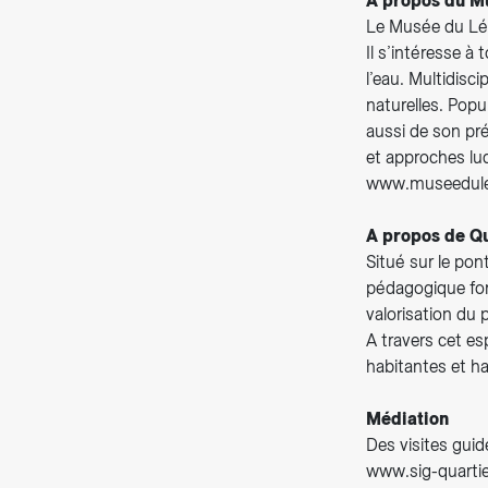
A propos du 
Le Musée du Lém
Il s’intéresse à 
l’eau. Multidisc
naturelles. Popul
aussi de son pré
et approches lu
www.museedul
A propos de Qu
Situé sur le pon
pédagogique fon
valorisation du p
A travers cet es
habitantes et ha
Médiation
Des visites guid
www.sig-quartier