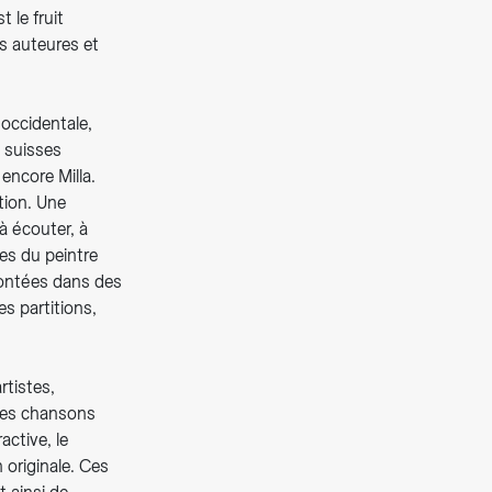
 le fruit
s auteures et
occidentale,
 suisses
encore Milla.
tion. Une
à écouter, à
ves du peintre
acontées dans des
s partitions,
rtistes,
 les chansons
ctive, le
 originale. Ces