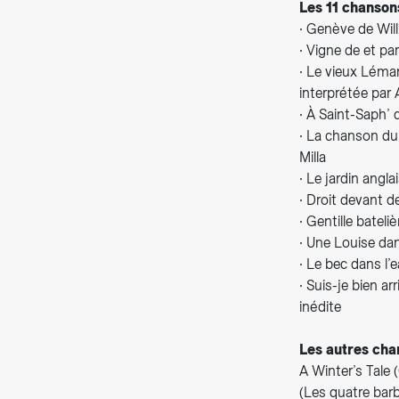
Les 11 chansons
∙ Genève de Will
∙ Vigne de et pa
∙ Le vieux Léma
interprétée par 
∙ À Saint-Saph’
∙ La chanson du 
Milla
∙ Le jardin angl
∙ Droit devant de
∙ Gentille batel
∙ Une Louise dan
∙ Le bec dans l’
∙ Suis-je bien a
inédite
Les autres cha
A Winter’s Tale 
(Les quatre bar