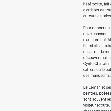
hétéroclite, fai
d’artistes de t
auteurs de talen
Pour donner un 
onze chansons o
d’aujourd’hui, A
Parmi elles, tro
occasion de mon
découvrir mais a
Cyrille Chatelai
cahiers où le pu
des manuscrits.
Le Léman et ses
peintres, poète
sont souvent le
visiteur écoute,