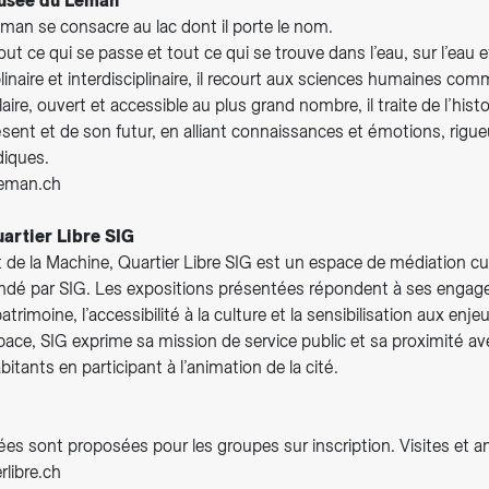
Musée du Léman
an se consacre au lac dont il porte le nom.
tout ce qui se passe et tout ce qui se trouve dans l’eau, sur l’eau 
iplinaire et interdisciplinaire, il recourt aux sciences humaines c
aire, ouvert et accessible au plus grand nombre, il traite de l’histo
sent et de son futur, en alliant connaissances et émotions, rigue
diques.
eman.ch
artier Libre SIG
t de la Machine, Quartier Libre SIG est un espace de médiation cul
dé par SIG. Les expositions présentées répondent à ses engag
atrimoine, l’accessibilité à la culture et la sensibilisation aux enje
pace, SIG exprime sa mission de service public et sa proximité av
bitants en participant à l’animation de la cité.
ées sont proposées pour les groupes sur inscription. Visites et a
libre.ch