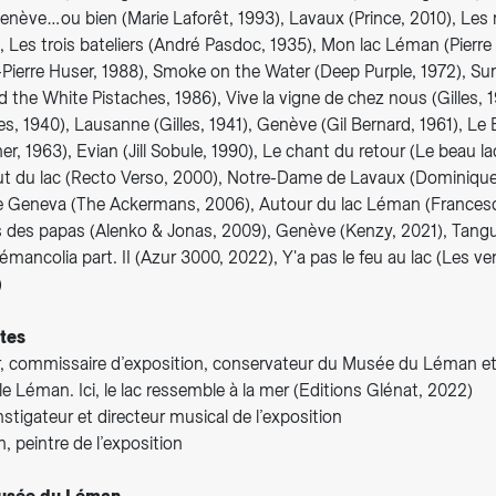
Genève…ou bien (Marie Laforêt, 1993), Lavaux (Prince, 2010), Le
), Les trois bateliers (André Pasdoc, 1935), Mon lac Léman (Pierre
ierre Huser, 1988), Smoke on the Water (Deep Purple, 1972), Surfe
the White Pistaches, 1986), Vive la vigne de chez nous (Gilles, 
les, 1940), Lausanne (Gilles, 1941), Genève (Gil Bernard, 1961), L
er, 1963), Evian (Jill Sobule, 1990), Le chant du retour (Le beau la
 du lac (Recto Verso, 2000), Notre-Dame de Lavaux (Dominique
e Geneva (The Ackermans, 2006), Autour du lac Léman (Frances
s des papas (Alenko & Jonas, 2009), Genève (Kenzy, 2021), Tang
Lémancolia part. II (Azur 3000, 2022), Y'a pas le feu au lac (Les 
)
tes
er, commissaire d’exposition, conservateur du Musée du Léman et 
 Léman. Ici, le lac ressemble à la mer (Editions Glénat, 2022)
stigateur et directeur musical de l’exposition
in, peintre de l’exposition