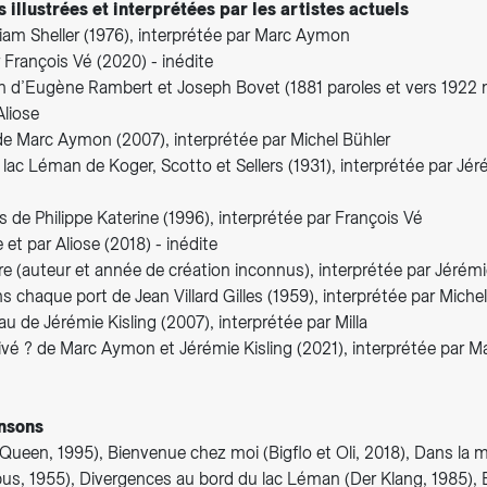
 illustrées et interprétées par les artistes actuels
iam Sheller (1976), interprétée par Marc Aymon
r François Vé (2020) - inédite
n d’Eugène Rambert et Joseph Bovet (1881 paroles et vers 1922 
Aliose
 de Marc Aymon (2007), interprétée par Michel Bühler
lac Léman de Koger, Scotto et Sellers (1931), interprétée par Jéré
ais de Philippe Katerine (1996), interprétée par François Vé
 et par Aliose (2018) - inédite
ière (auteur et année de création inconnus), interprétée par Jérémi
s chaque port de Jean Villard Gilles (1959), interprétée par Miche
eau de Jérémie Kisling (2007), interprétée par Milla
rrivé ? de Marc Aymon et Jérémie Kisling (2021), interprétée par 
nsons
(Queen, 1995), Bienvenue chez moi (Bigflo et Oli, 2018), Dans la 
bus, 1955), Divergences au bord du lac Léman (Der Klang, 1985), 