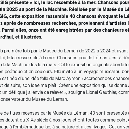
 SIG présente « Ici, le lac ressemble à la mer. Chansons pou
uin 2025 au pont de la Machine. Réalisée par le Musée du L
SIG, cette exposition rassemble 40 chansons évoquant le L
s après de nombreuses recherches, proviennent d’artistes 
. Parmi elles, onze ont été enregistrées par des chanteurs e
d’hui, et illustrées.
la première fois par le Musée du Léman de 2022 à 2024 et ayant
Ici, le lac ressemble à la mer. Chansons pour le Léman » est à dé
e la Machine dès le 5 mars. Cette exposition originale aborde le
 poétique et en couleurs. Elle invite à un voyage musical au bord
n est née d’une idée folle de Marc Aymon : accrocher des chans
 de suite, son idée me plaît. Créer une exposition qui se donne a
t un défi que j’ai envie de relever », souligne Lionel Gauthier, com
 conservateur du Musée du Léman.
ne de titres recensés par le Musée du Léman, 40 sont présentés à
es datent du XIXe siècle à nos jours et ont toutes comme poin
ge à l’emblématique lac, à sa nature et à ses rivages. Cet unive