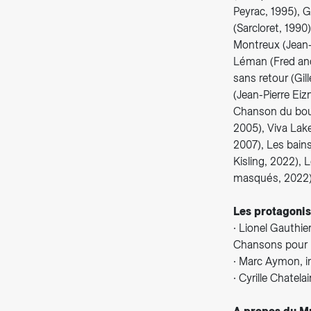
Peyrac, 1995), 
(Sarcloret, 1990
Montreux (Jean-P
Léman (Fred and 
sans retour (Gil
(Jean-Pierre Eizn
Chanson du bout
2005), Viva Lak
2007), Les bain
Kisling, 2022), 
masqués, 2022
Les protagonis
∙ Lionel Gauthi
Chansons pour le
∙ Marc Aymon, in
∙ Cyrille Chatela