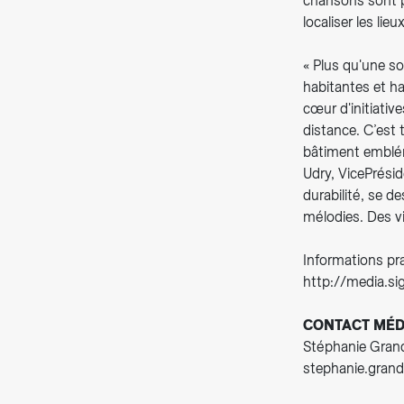
chansons sont p
localiser les li
« Plus qu'une so
habitantes et ha
cœur d'initiativ
distance. C’est
bâtiment emblém
Udry, VicePrésid
durabilité, se d
mélodies. Des vi
Informations pra
http://media.s
CONTACT MÉD
Stéphanie Grandi
stephanie.grand