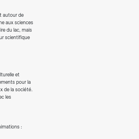
et autour de
omme aux sciences
ire du lac, mais
ur scientifique
turelle et
ements pour la
ux de la société.
ec les
nimations :