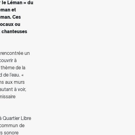
r le Léman » du
éman et
éman. Ces
locaux ou
t chanteuses
 rencontrée un
couvrir à
 thème de la
 de l’eau. «
ons aux murs
utant à voir,
missaire
 Quartier Libre
t commun de
rs sonore