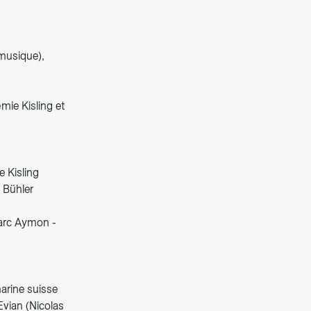
musique),
mie Kisling et
e Kisling
l Bühler
Marc Aymon -
marine suisse
Evian (Nicolas