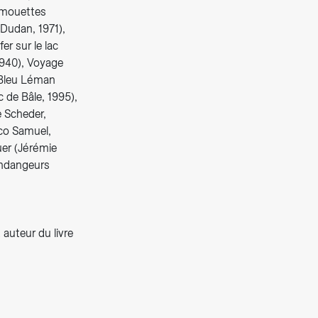
s mouettes
 Dudan, 1971),
r sur le lac
1940), Voyage
e Bleu Léman
c de Bâle, 1995),
 Scheder,
co Samuel,
uer (Jérémie
vendangeurs
auteur du livre