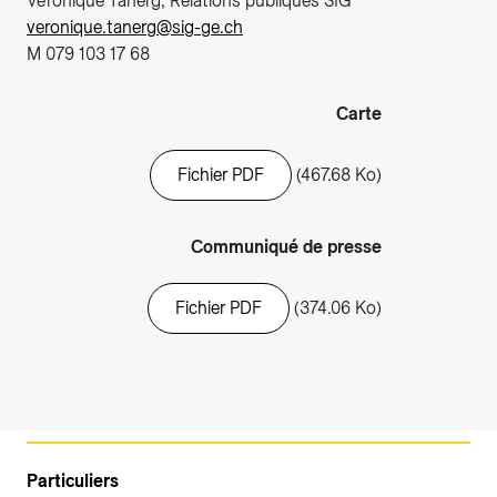
Véronique Tanerg, Relations publiques SIG
veronique.tanerg@sig-ge.ch
M 079 103 17 68
Carte
Fichier PDF
(467.68 Ko)
Communiqué de presse
Fichier PDF
(374.06 Ko)
Particuliers